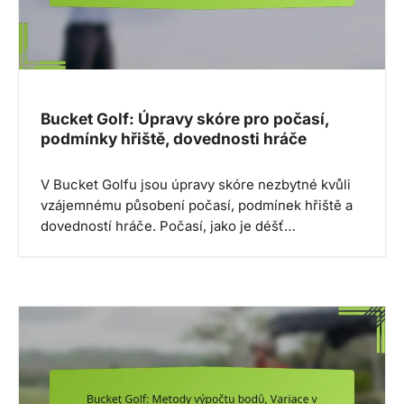
i
o
n
Bucket Golf: Úpravy skóre pro počasí,
podmínky hřiště, dovednosti hráče
V Bucket Golfu jsou úpravy skóre nezbytné kvůli
vzájemnému působení počasí, podmínek hřiště a
dovedností hráče. Počasí, jako je déšť…