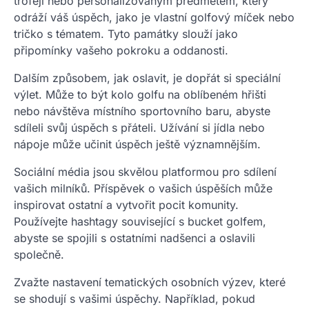
trofejí nebo personalizovaným předmětem, který
odráží váš úspěch, jako je vlastní golfový míček nebo
tričko s tématem. Tyto památky slouží jako
připomínky vašeho pokroku a oddanosti.
Dalším způsobem, jak oslavit, je dopřát si speciální
výlet. Může to být kolo golfu na oblíbeném hřišti
nebo návštěva místního sportovního baru, abyste
sdíleli svůj úspěch s přáteli. Užívání si jídla nebo
nápoje může učinit úspěch ještě významnějším.
Sociální média jsou skvělou platformou pro sdílení
vašich milníků. Příspěvek o vašich úspěších může
inspirovat ostatní a vytvořit pocit komunity.
Používejte hashtagy související s bucket golfem,
abyste se spojili s ostatními nadšenci a oslavili
společně.
Zvažte nastavení tematických osobních výzev, které
se shodují s vašimi úspěchy. Například, pokud