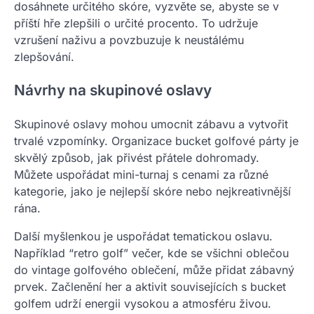
dosáhnete určitého skóre, vyzvěte se, abyste se v
příští hře zlepšili o určité procento. To udržuje
vzrušení naživu a povzbuzuje k neustálému
zlepšování.
Návrhy na skupinové oslavy
Skupinové oslavy mohou umocnit zábavu a vytvořit
trvalé vzpomínky. Organizace bucket golfové párty je
skvělý způsob, jak přivést přátele dohromady.
Můžete uspořádat mini-turnaj s cenami za různé
kategorie, jako je nejlepší skóre nebo nejkreativnější
rána.
Další myšlenkou je uspořádat tematickou oslavu.
Například “retro golf” večer, kde se všichni oblečou
do vintage golfového oblečení, může přidat zábavný
prvek. Začlenění her a aktivit souvisejících s bucket
golfem udrží energii vysokou a atmosféru živou.