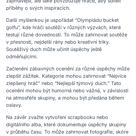
zajímavější, ale také povzbuzuje hráče, aby sdíleli
příběhy o svých inspiracích.
Další myšlenkou je uspořádat “Olympiádu bucket
golfu”, kde hráči soutěží v různých výzvách, které
testují různé dovednosti. To může zahrnovat soutěže
v přesnosti, nejdelší rány nebo kreativní triky.
Soutěživý duch může učinit úspěchy ještě
odměňujícími.
Začlenění zábavných ocenění za různé úspěchy může
zlepšit zážitek. Kategorie mohou zahrnovat “Nejvíce
zlepšený hráč” nebo “Nejlepší týmový duch.” Tato
ocenění mohou být humorná nebo vážná, v závislosti
na atmosféře skupiny, a mohou být předána během
oslavy.
Na závěr zvažte vytvoření scrapbooku nebo
digitálního alba, které dokumentuje úspěchy skupiny
v průběhu času. To může zahrnovat fotografie, skóre