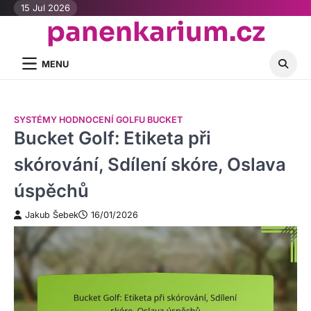
Skip
15 Jul 2026
panenkarium.cz
to
content
MENU
SYSTÉMY HODNOCENÍ GOLFU BUCKET
Bucket Golf: Etiketa při
skórování, Sdílení skóre, Oslava
úspěchů
Jakub Šebek
16/01/2026