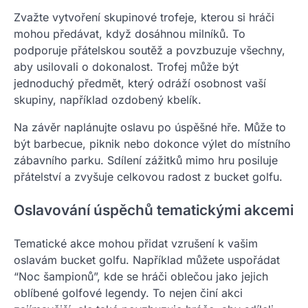
Zvažte vytvoření skupinové trofeje, kterou si hráči
mohou předávat, když dosáhnou milníků. To
podporuje přátelskou soutěž a povzbuzuje všechny,
aby usilovali o dokonalost. Trofej může být
jednoduchý předmět, který odráží osobnost vaší
skupiny, například ozdobený kbelík.
Na závěr naplánujte oslavu po úspěšné hře. Může to
být barbecue, piknik nebo dokonce výlet do místního
zábavního parku. Sdílení zážitků mimo hru posiluje
přátelství a zvyšuje celkovou radost z bucket golfu.
Oslavování úspěchů tematickými akcemi
Tematické akce mohou přidat vzrušení k vašim
oslavám bucket golfu. Například můžete uspořádat
“Noc šampionů”, kde se hráči oblečou jako jejich
oblíbené golfové legendy. To nejen činí akci