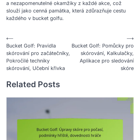
a nezapomenutelné okamžiky z každé akce, což
slouží jako cenná památka, která zdůrazňuje cestu
každého v bucket golfu.
P
⟵
⟶
Bucket Golf: Pravidla
Bucket Golf: Pomůcky pro
o
skórování pro začátečníky,
skórování, Kalkulačky,
s
Pokročilé techniky
Aplikace pro sledování
t
skórování, Učební křivka
skóre
n
Related Posts
a
v
i
g
a
t